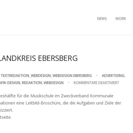
NEWS
WORK
LANDKREIS EBERSBERG
,
TEXTREDAKTION
,
WEBDESIGN
,
WEBDESIGN EBERSBERG
ADVERTISING
,
FÜR
AFIK-DESIGN
,
REDAKTION
,
WEBDESIGN
KOMMENTARE DEAKTIVIERT
MUSIKS
hreshälfte für die Musikschule im Zweckverband Kommunale
VHS
mationen eine Leitbild-Broschüre, die die Aufgaben und Ziele der
IM
zziert.
LANDKRE
seite.
EBERSB