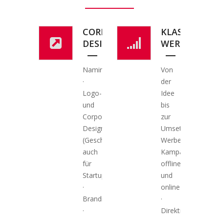
CORPORATE
KLASSISCHE
DESIGN
WERBUNG
Naming
Von
·
der
Logo-
Idee
und
bis
Corporate
zur
Design
Umsetzung:
(Geschäftsausstattung,
Werbestrategien,
auch
Kampagnen
für
offline
Startups)
und
·
online
Branding
·
·
Direktmarketing,