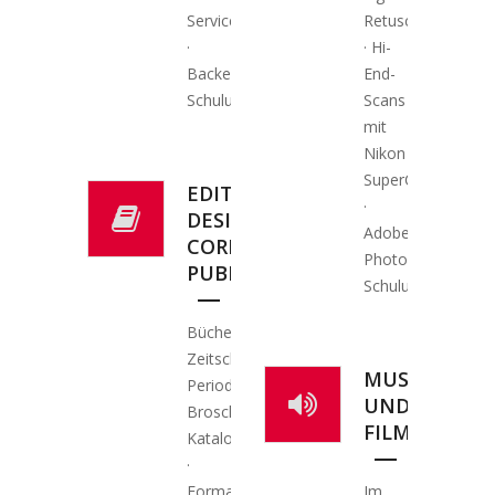
Service
Retusche
·
· Hi-
Backend-
End-
Schulungen
Scans
mit
Nikon
SuperCoolscan
EDITORIAL
·
DESIGN,
Adobe-
CORPORATE
Photoshop-
PUBLISHING
Schulungen
Bücher,
Zeitschriften,
MUSIK
Periodika,
UND
Broschüren,
FILM
Kataloge
·
Formatierung
Im