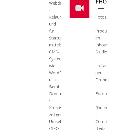
PHOTOGRAP
Webdesign
·
Relaunches
Fotoshootings
und
·
für
Produktfotografie
Startups,
im
mittels
Inhouse-
CMS-
Studio
Systemen
·
wie
Luftaufnahmen
WordPress
per
u. a. ·
Drohne
Beratung,
·
Domainrecherche
Fotoreportage
·
·
Kreative
(Innen)Architektur
zeitgemäße
·
Umsetzung
Composings,
· SEO-
digitale