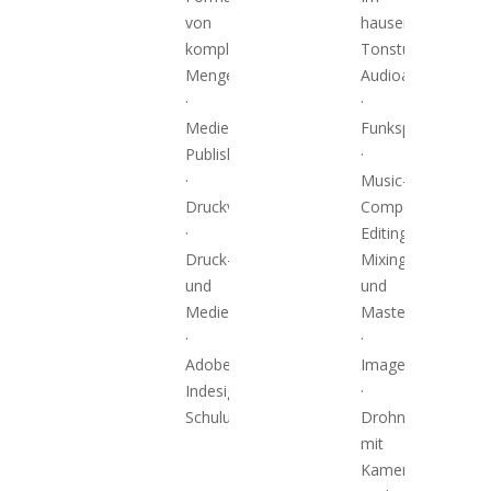
von
hauseigenen
komplexen
Tonstudio:
Mengentexten
Audioaufnahmen
·
·
Medienneutrales
Funkspots
Publishing
·
·
Music-
Druckvorstufe
Composing;
·
Editing,
Druck-
Mixing
und
und
Medienservice
Mastering
·
·
Adobe-
Imagefilme
Indesign-
·
Schulungen
Drohnenflüge
mit
Kamera