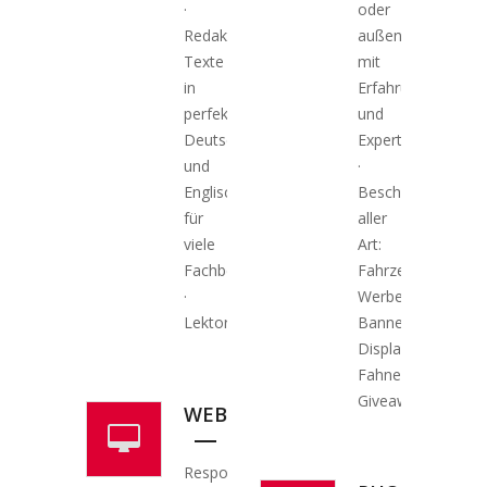
·
oder
Redaktionelle
außen
Texte
mit
in
Erfahrung
perfektem
und
Deutsch
Expertise
und
·
Englisch
Beschriftungen
für
aller
viele
Art:
Fachbereiche
Fahrzeuge,
·
Werbeschilder,
Lektoratservice
Banner,
Displays,
Fahnen,
Giveaways
WEBDESIGN
Responsive